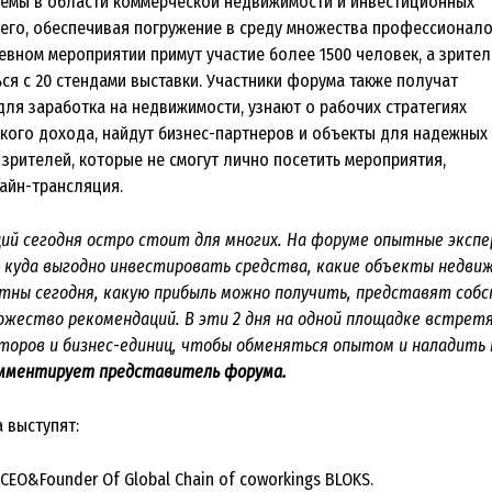
темы в области коммерческой недвижимости и инвестиционных
его, обеспечивая погружение в среду множества профессионал
евном мероприятии примут участие более 1500 человек, а зрител
ся с 20 стендами выставки. Участники форума также получат
для заработка на недвижимости, узнают о рабочих стратегиях
кого дохода, найдут бизнес-партнеров и объекты для надежных
 зрителей, которые не смогут лично посетить мероприятия,
лайн-трансляция.
ий сегодня остро стоит для многих. На форуме опытные эксп
 куда выгодно инвестировать средства, какие объекты недви
тны сегодня, какую прибыль можно получить, представят соб
ожество рекомендаций. В эти 2 дня на одной площадке встрет
оров и бизнес-единиц, чтобы обменяться опытом и наладить
мментирует представитель форума.
 выступят:
CEO&Founder Of Global Chain of coworkings BLOKS.