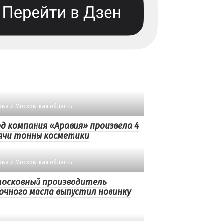
ква и Московская область
од компания «Аравия» произвела 4
ячи тонны косметики
ква и Московская область
московный производитель
очного масла выпустил новинку