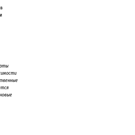
ов
и
ерты
жимости
ственные
ятся
 новые