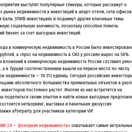
оприятия выступят популярные спикеры, которые расскажут о
х рынка недвижимости и инвестиций в апарт-отели, сети офисов
а Бали, ЗПИФ инвестициях и поднимут другие ключевые темы.
жную социальную значимость, поскольку способно помочь
ий бизнес за счет выгодных инвестиций.
3 года в коммерческую недвижимость в России было инвестирован
рублей, а спрос на недвижимость в ОАЭ у россиян вырос на 56%.
м вложений в коммерческую недвижимость России составил рек
, а в Турции соотечественники вышли на первое место по числу
ов недвижимости — 16 312 единиц. Сегодня российские инвестор
льцами абсолютного большинства премиальных объектов в раз
о инвесторов постоянно растет. Многие из них встретятся на
бы поделиться своим опытом и найти новые выгодные предложе
состоится нетворкинг, выставка и панельная дискуссия
также afterparty для участников категории VIP.
ИИ 3.0 — Доходная недвижимость»
охватывает самые актуальны