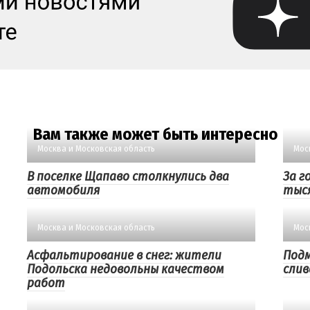
Вам также может быть интересно
Москва и Московская область
Мос
В поселке Щапаво столкнулись два
За г
автомобиля
тыс
Москва и Московская область
Мос
Асфальтирование в снег: жители
Под
Подольска недовольны качеством
слив
работ