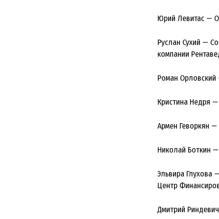
Юрий Левитас — О
Руслан Сухий — С
компании Рентаве
Роман Орловский 
Кристина Недря —
Армен Геворкян —
Николай Боткин —
Эльвира Глухова 
Центр Финансиров
Дмитрий Риндевич