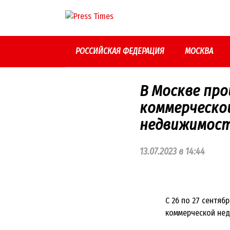
Перейти
к
контенту
РОССИЙСКАЯ ФЕДЕРАЦИЯ
МОСКВА
В Москве пр
коммерческо
недвижимост
13.07.2023 в 14:44
С 26 по 27 сентяб
коммерческой нед