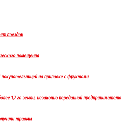
них поездок
рческого помещения
 покупательницей на прилавке с фруктами
олее 1,7 га земли, незаконно переданной предпринимателю
получили травмы