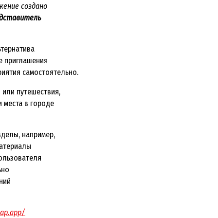
жение создано
дставитель
ьтернатива
е приглашения
риятия самостоятельно.
 или путешествия,
 места в городе
делы, например,
материалы
пользователя
ьно
ний
map.app/