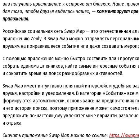
или получить приглашение к встрече от близких. Наше прило
для того, чтобы друзья виделись чаще»,
— комментирует пре
приложения.
Российская социальная сеть Swap Map — это отечественная ал
приложению Zenly. В Swap Map можно отправлять персональны
друзьям на понравившееся событие или даже создавать мероп
С помощью приложения можно быстро составить план прогулки
собрать единомышленников, найти самые интересные события и
и сократить время на поиск разнообразных активностей.
Swap Map имеет интуитивно понятный интерфейс и удобные раз
друзья, настройки и уведомления. В категории «События» все 
формируются автоматически, основываясь на предпочтениях 
и его истории поиска, поэтому приложение может самостоятел
предложить по-настоящему увлекательные варианты развлече
и отдыха.
Скачать приложение Swap Map можно по ссылке:
https://swap