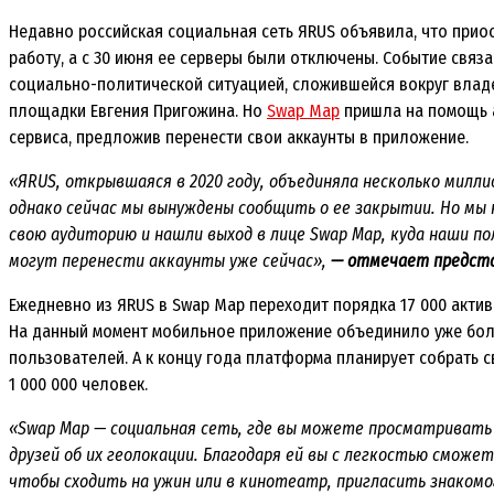
Недавно российская социальная сеть ЯRUS объявила, что прио
работу, а с 30 июня ее серверы были отключены. Событие связа
социально-политической ситуацией, сложившейся вокруг влад
площадки Евгения Пригожина. Но
Swap Map
пришла на помощь 
сервиса, предложив перенести свои аккаунты в приложение.
«ЯRUS, открывшаяся в 2020 году, объединяла несколько милли
однако сейчас мы вынуждены сообщить о ее закрытии. Но мы 
свою аудиторию и нашли выход в лице ‎Swap Map, куда наши п
могут перенести аккаунты уже сейчас»,
— отмечает предста
Ежедневно из ЯRUS в Swap Map переходит порядка 17 000 актив
На данный момент мобильное приложение объединило уже боле
пользователей. А к концу года платформа планирует собрать 
1 000 000 человек.
«‎Swap Map — социальная сеть, где вы можете просматриват
друзей об их геолокации. Благодаря ей вы с легкостью сможе
чтобы сходить на ужин или в кинотеатр, пригласить знакомо