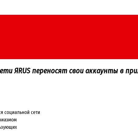
ети ЯRUS переносят свои аккаунты в пр
я социальной сети
узиазмом
льзующих