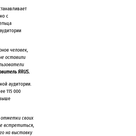
станавливает
но с
ельца
аудитории
онов человек,
не оставили
ользователи
витель ЯRUS.
ной аудитории.
е 115 000
свыше
ь отметки своих
те встретиться,
го на выставку