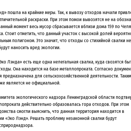
нд» пошла на крайние меры. Так, к вывозу отходов начали привл
тличительной раскраски. При этом помои вывозятся не на обозн
данный момент весь мусор сбрасывается вблизи дома 159 по Чел
. Стоит отметить, что данный участок с высокой долей вероятн
ьным полигоном. Это значит, что отходы со стихийной свалки не
удут наносить вред экологии.
Эко Лэнда» есть еще одна нелегальная свалка, куда свозятся б
тходы. Она находится на базе металлопроката. Согласно докумен
я предназначена для сельскохозяйственной деятельности. Таки
кже является не официальной.
омитета экологического надзора Ленинградской области подтве
ллопроката действительно образовалась гора отходов. При этом
домства смогли выяснить, что данная территория находится в
ии «Эко Лэнд». Решать проблему незаконной свалки будут
сприроднадзора.