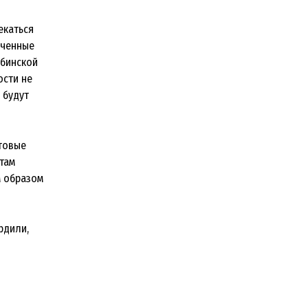
екаться
аченные
ябинской
ости не
 будут
ытовые
там
м образом
рдили,