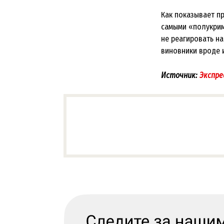
Как показывает п
самыми «полукрим
не реагировать н
виновники вроде и
Источник:
Экспре