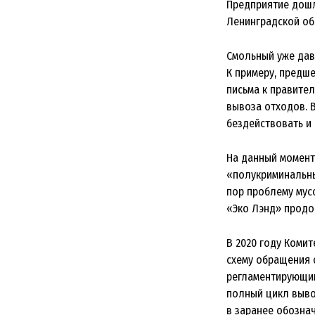
Предприятие дошл
Ленинградской об
Смольный уже дав
К примеру, предш
письма к правите
вывоза отходов. 
бездействовать и
На данный момент
«полукриминальны
пор проблему мус
«Эко Лэнд» продо
В 2020 году Коми
схему обращения 
регламентирующим
полный цикл выво
в заранее обозна