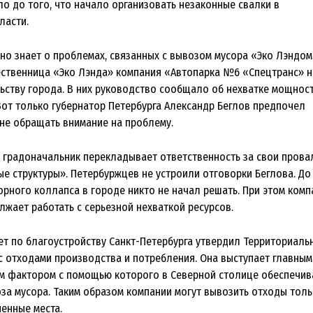
о до того, что начало организовать незаконные свалки в
ласти.
но знает о проблемах, связанных с вывозом мусора «Эко Лэндом
ественница «Эко Лэнда» компания «Автопарка №6 «Спецтранс» 
льству города. В них руководство сообщало об нехватке мощнос
Вот только губернатор Петербурга Александр Беглов предпочел
 не обращать внимание на проблему.
 градоначальник перекладывает ответственность за свои прова
е структуры». Петербуржцев не устроили отговорки Беглова. До
орного коллапса в городе никто не начал решать. При этом комп
лжает работать с серьезной нехваткой ресурсов.
тет по благоустройству Санкт-Петербурга утвердил Территориаль
с отходами производства и потребления. Она выступает главным
 фактором с помощью которого в Северной столице обеспечив
за мусора. Таким образом компании могут вывозить отходы толь
ченные места.