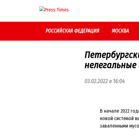
Перейти
к
контенту
РОССИЙСКАЯ ФЕДЕРАЦИЯ
МОСКВА
Петербургск
нелегальные
03.02.2022 в 16:04
В начале 2022 год
новой системой в
заваленными мусо