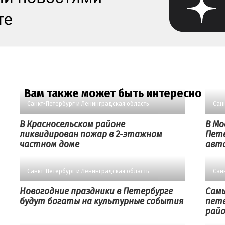
Вам также может быть интересно
Санкт-Петербург и Ленинградская область
Сан
В Красносельском районе
В Мо
ликвидирован пожар в 2-этажном
Пете
частном доме
авт
Санкт-Петербург и Ленинградская область
Сан
Новогодние праздники в Петербурге
Сам
будут богаты на культурные события
пет
рай