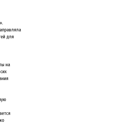
».
направляла
тей для
лы на
 сих
ания
ную
ается
ко