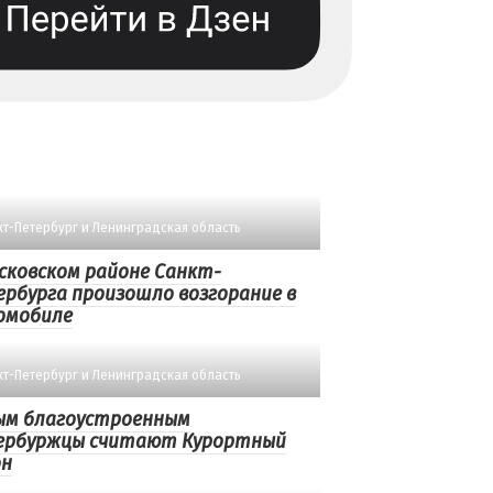
кт-Петербург и Ленинградская область
сковском районе Санкт-
рбурга произошло возгорание в
омобиле
кт-Петербург и Ленинградская область
ым благоустроенным
ербуржцы считают Курортный
он