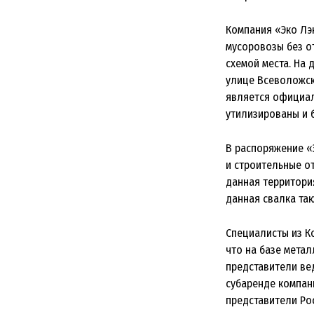
Компания «Эко Лэ
мусоровозы без о
схемой места. На 
улице Всеволожска
является официал
утилизированы и б
В распоряжение «
и строительные о
данная территори
данная свалка та
Специалисты из К
что на базе мета
представители ве
субаренде компан
представители Ро