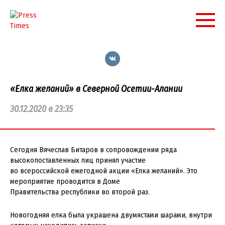
Перейти
к
контенту
«Елка желаний» в Северной Осетии-Алании
30.12.2020 в 23:35
Сегодня Вячеслав Битаров в сопровождении ряда
высокопоставленных лиц принял участие
во всероссийской ежегодной акции «Елка желаний». Это
мероприятие проводится в Доме
Правительства республики во второй раз.
Новогодняя елка была украшена двумястами шарами, внутри