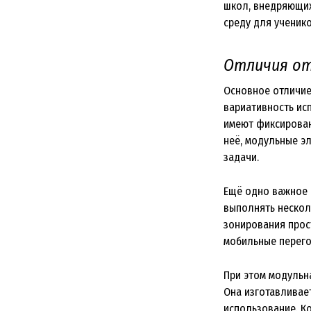
школ, внедряющих
среду для ученико
Отличия от
Основное отличие
вариативность исп
имеют фиксирован
неё, модульные э
задачи.
Ещё одно важное 
выполнять несколь
зонирования прост
мобильные перего
При этом модульн
Она изготавливае
использование. К