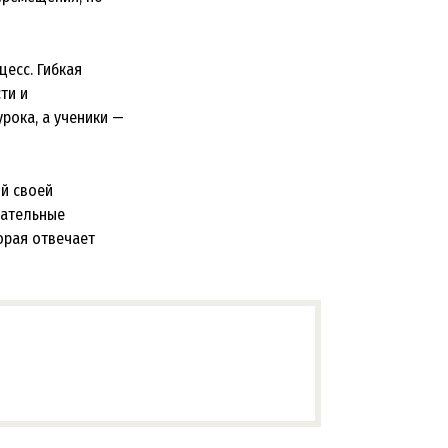
есс. Гибкая
ти и
рока, а ученики —
й своей
вательные
орая отвечает