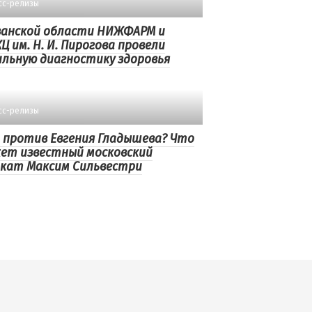
сс-релизы
занской области НИЖФАРМ и
Ц им. Н. И. Пирогова провели
льную диагностику здоровья
сс-релизы
 против Евгения Гладышева? Что
ет известный московский
кат Максим Сильвестри