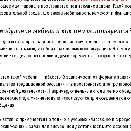
ющее адаптировать пространство под текущие задачи. Такой по
азовательной среды, где важны мобильность, комфорт и функци
модульная мебель и как она используется
 для школы представляет собой систему отдельных элементов 
мбинировать между собой в различных конфигурациях. Это могут
ягкие секции, перегородки и другие предметы, которые легко пе
я.
ство такой мебели — гибкость. В зависимости от формата занят
вать: из традиционной рассадки — в пространство для группово
роектной деятельности. Например, отдельные столы легко объе
поверхности, а мягкие модули используются для создания зон о
бщения.
активно применяется не только в учебных классах, но и в рекре
оркинг-зонах и залах для внеурочной деятельности. Это особенн