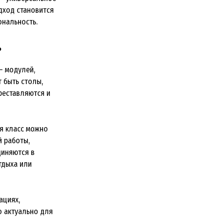
дход становится
ональность.
?
— модулей,
 быть столы,
реставляются и
ия класс можно
й работы,
диняются в
тдыха или
ациях,
о актуально для