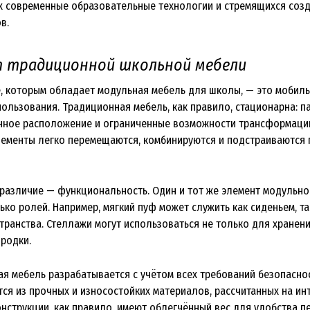
 современные образовательные технологии и стремящихся соз
в.
 традиционной школьной мебели
, которым обладает модульная мебель для школы, — это мобиль
ользования. Традиционная мебель, как правило, стационарна: па
ное расположение и ограниченные возможности трансформации
лементы легко перемещаются, комбинируются и подстраиваются 
различие — функциональность. Один и тот же элемент модульн
ко ролей. Например, мягкий пуф может служить как сиденьем, та
ранства. Стеллажи могут использоваться не только для хранения
родки.
ая мебель разрабатывается с учётом всех требований безопаснос
тся из прочных и износостойких материалов, рассчитанных на ин
онструкции, как правило, имеют облегчённый вес для удобства п