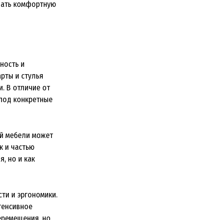
дать комфортную
ность и
рты и стулья
. В отличие от
под конкретные
ой мебели может
к и частью
, но и как
ти и эргономики.
тенсивное
еремещения, но