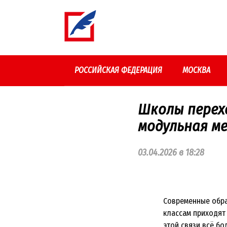
Перейти
к
контенту
РОССИЙСКАЯ ФЕДЕРАЦИЯ
МОСКВА
Школы перех
модульная м
03.04.2026 в 18:28
Современные обра
классам приходят
этой связи всё б