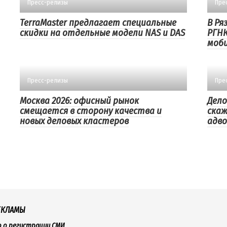
Пресс-релизы
Пре
TerraMaster предлагает специальные
В Ря
скидки на отдельные модели NAS и DAS
РГНК
моби
Пресс-релизы
Пре
Москва 2026: офисный рынок
Дело
смещается в сторону качества и
скаж
новых деловых кластеров
адво
ЕКЛАМЫ
о о регистрации СМИ