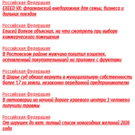
Российская Федерация
EXEED VX: флагманский внедорожник для семьи, бизнеса и
дальних поездок
Российская Федерация
Елисей Волков объяснил, на что смотреть при выборе
коммерческого помещения
Российская Федерация
В Ростовском районе мужчина похитил кошелек,
оставленный покупательницей на прилавке с фруктами
Российская Федерация
В Шарье суд обязал вернуть в муниципальную собственность
более 1,7 га земли, незаконно переданной предпринимателю
Российская Федерация
В автоаварии на ночной дороге краевого центра 3 человека
получили травмы
Российская Федерация
От игрушек до яхт: полный список новогодних желаний 2026
года