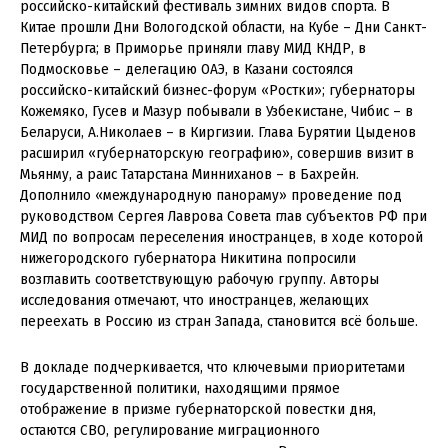
российско-китайский фестиваль зимних видов спорта. В
Китае прошли Дни Вологодской области, на Кубе – Дни Санкт-
Петербурга; в Приморье приняли главу МИД КНДР, в
Подмосковье – делегацию ОАЭ, в Казани состоялся
российско-китайский бизнес-форум «Ростки»; губернаторы
Кожемяко, Гусев и Мазур побывали в Узбекистане, Чибис – в
Беларуси, А.Николаев – в Киргизии. Глава Бурятии Цыденов
расширил «губернаторскую географию», совершив визит в
Мьянму, а раис Татарстана Минниханов – в Бахрейн.
Дополнило «международную панораму» проведение под
руководством Сергея Лаврова Совета глав субъектов РФ при
МИД по вопросам переселения иностранцев, в ходе которой
нижегородского губернатора Никитина попросили
возглавить соответствующую рабочую группу. Авторы
исследования отмечают, что иностранцев, желающих
переехать в Россию из стран Запада, становится всё больше.
В докладе подчеркивается, что ключевыми приоритетами
государственной политики, находящими прямое
отображение в призме губернаторской повестки дня,
остаются СВО, регулирование миграционного