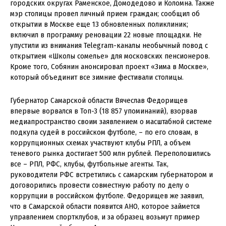
городских округах Раменское, Домодедово и Коломна. Также
мэр столицы провел личный прием граждан; сообщил об
открытии в Москве еще 13 обновленных поликлиник;
включил в программу реновации 22 новые площадки. Не
упустили из внимания Telegram-каналы необычный повод с
открытием «Школы сомелье» для московских пенсионеров.
Кроме того, Собянин анонсировал проект «Зима в Москве»,
который объединит все зимние фестивали столицы.
Губернатор Самарской области Вячеслав Федорищев
впервые ворвался в Топ-3 (18 857 упоминаний), взорвав
медиапространство своим заявлением о масштабной системе
подкупа судей в российском футболе, – по его словам, в
коррупционных схемах участвуют клубы РПЛ, а объем
теневого рынка достигает 500 млн рублей. Переполошились
все – РПЛ, РФС, клубы, футбольные агенты. Так,
руководители РФС встретились с самарским губернатором и
договорились провести совместную работу по делу о
коррупции в российском футболе. Федорищев же заявил,
что в Самарской области появится АНО, которое займется
управлением спортклубов, и за образец возьмут пример