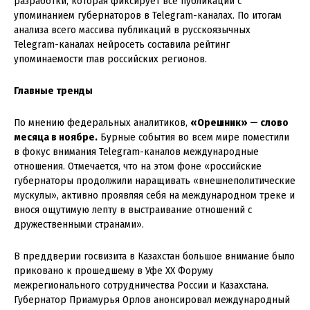
разработки, которая фиксирует все публикации с
упоминанием губернаторов в Telegram-каналах. По итогам
анализа всего массива публикаций в русскоязычных
Telegram-каналах нейросеть составила рейтинг
упоминаемости глав российских регионов.
Главные тренды
По мнению федеральных аналитиков,
«Орешник» — слово
месяца в ноябре.
Бурные события во всем мире поместили
в фокус внимания Telegram-каналов международные
отношения. Отмечается, что на этом фоне «российские
губернаторы продолжили наращивать «внешнеполитические
мускулы», активно проявляя себя на международном треке и
внося ощутимую лепту в выстраивание отношений с
дружественными странами».
В преддверии госвизита в Казахстан большое внимание было
приковано к прошедшему в Уфе ХХ Форуму
межрегионального сотрудничества России и Казахстана.
Губернатор Приамурья Орлов анонсировал международный