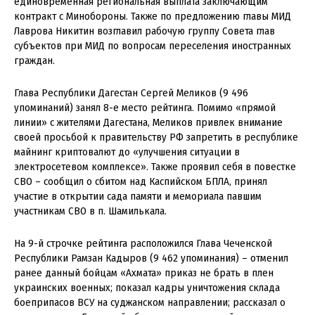
единовременная региональная выплата заключающим
контракт с Минобороны. Также по предложению главы МИД
Лаврова Никитин возглавил рабочую группу Совета глав
субъектов при МИД по вопросам переселения иностранных
граждан.
Глава Республики Дагестан Сергей Меликов (9 496
упоминаний) занял 8-е место рейтинга. Помимо «прямой
линии» с жителями Дагестана, Меликов привлек внимание
своей просьбой к правительству РФ запретить в республике
майнинг криптовалют до «улучшения ситуации в
электросетевом комплексе». Также проявил себя в повестке
СВО – сообщил о сбитом над Каспийском БПЛА, принял
участие в открытии сада памяти и мемориала павшим
участникам СВО в п. Шамилькала.
На 9-й строчке рейтинга расположился Глава Чеченской
Республики Рамзан Кадыров (9 462 упоминания) – отменил
ранее данный бойцам «Ахмата» приказ не брать в плен
украинских военных; показал кадры уничтожения склада
боеприпасов ВСУ на суджанском направлении; рассказал о