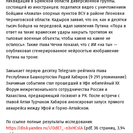
ликвидации в Брянской области диверсионной группы,
состоящей из иностранцев; поделился видео с уничтожением
бойцами «Ахмата» опорных пунктов ВСУ в районе Леоновки
Черниговской области. Кадыров заявил, что он, как и десятки
тысяч бойцов на передовой, ждал заявления Путина: «Пора в
ответ на такие вражеские удары накрыть тротилом их
тыловые военные объекты, чтобы камня на камне не
осталось». Также глава Чечни показал, что с ИИ «на ты» —
опубликовал сгенерированное нейросетью изображение
Путина на троне.
Замыкает первую десятку Telegram-рейтинга глава
Республики Башкортостан Радий Хабиров (9 291 упоминание).
Значимым событием стал прошедший в Уфе юбилейный ХХ
Форум межрегионального сотрудничества России и
Казахстана, предваряющий госвизит в РК. После встречи с
главой Алтая Турчаком Хабиров анонсировал запуск прямого
авиарейса между Уфой и Горно-Алтайском.
По ссылке полные результаты исследования:
https://disk.yandex.ru/i/OdE7_-n3xHCslA
(pdf, 36 страниц, 3,94