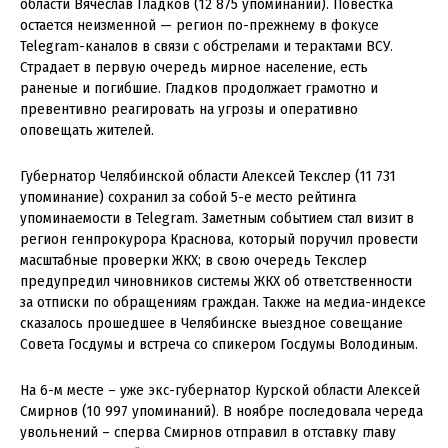
области Вячеслав Гладков (12 875 упоминаний). Повестка
остается неизменной — регион по-прежнему в фокусе
Telegram-каналов в связи с обстрелами и терактами ВСУ.
Страдает в первую очередь мирное население, есть
раненые и погибшие. Гладков продолжает грамотно и
превентивно реагировать на угрозы и оперативно
оповещать жителей.
Губернатор Челябинской области Алексей Текслер (11 731
упоминание) сохранил за собой 5-е место рейтинга
упоминаемости в Telegram. Заметным событием стал визит в
регион генпрокурора Краснова, который поручил провести
масштабные проверки ЖКХ; в свою очередь Текслер
предупредил чиновников системы ЖКХ об ответственности
за отписки по обращениям граждан. Также на медиа-индексе
сказалось прошедшее в Челябинске выездное совещание
Совета Госдумы и встреча со спикером Госдумы Володиным.
На 6-м месте – уже экс-губернатор Курской области Алексей
Смирнов (10 997 упоминаний). В ноябре последовала череда
увольнений – сперва Смирнов отправил в отставку главу