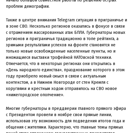
начало большой совместной работы по решению острых
проблем демографии.
Также в центре внимания Telegram ситуация в приграничье и
в зоне СВО. Несколько регионов оказались в фокусе в связи
с отражением массированных атак БПЛА. Губернаторы новых
регионов и приграничья традиционно в топе рейтинга, а
зримыми результатами успехов на фронте становятся не
только новые освобожденные населенные пункты, но и
множащиеся выставки трофейной НАТОвской техники.
Отмечается, что в некоторых регионах они открылись в
«День народного единства», празднование которого в этом
году приобрело новый смысл в связи с актуальным
контекстом, а в Нижнем Новгороде от стен Кремля с
хоругвями и крестным ходом отправилось на СВО новое
«нижегородское ополчение».
Многие губернаторы в преддверии главного прямого эфира
с Президентом провели в ноябре свои прямые линии,
использовав эту возможность для подведения итогов года и
общения с жителями. Характерно, что главные темы прямых