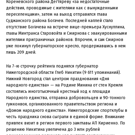
Кореневского района Дегтяреву «за недостаточные
действия, проводимые с жителями как с вынужденными
переселенцами», затем на выход отправился глава
Суджанского района Богачев. Последней каплей стало
отсутствие Богачева на встрече вице-премьера Хуснуллина,
главы Минтранса Старовойта и Смирнова с эвакуированными
жителями приграничных районов. Впрочем, и сам Смирнов
уже покинул губернаторское кресло, продержавшись в нем
лишь 209 дней.
На 7-ю строчку рейтинга поднялся губернатор
Нижегородской области Глеб Никитин (9 611 упоминаний).
Нижний Новгород стал центром празднования «Дня
народного единства» — на Родине Минина от стен Кремля
состоялись многотысячный крестный ход к площади
Народного единства, отправка добровольцев и 90-тонного
гумконвоя, организованного правительством региона и
«Домом народного единства». Нижегородские спортклубы в
честь праздника снова сыграли в единой форме. Внимание
привлек визит в регион первого замглавы АП Кириенко. По
решению Никитина увеличена до 3 млн рублей