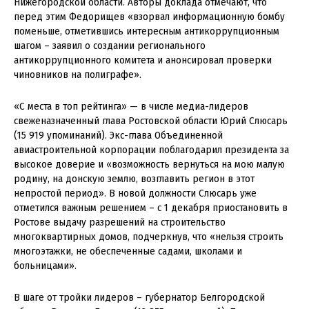
Нижегородской области. Авторы доклада отмечают, что
перед этим Федорищев «взорвал информационную бомбу
поменьше, отметившись интересным антикоррупционным
шагом – заявил о создании регионального
антикоррупционного комитета и анонсировал проверки
чиновников на полиграфе».
«С места в топ рейтинга» — в числе медиа-лидеров
свеженазначенный глава Ростовской области Юрий Слюсарь
(15 919 упоминаний). Экс-глава Объединенной
авиастроительной корпорации поблагодарил президента за
высокое доверие и «возможность вернуться на мою малую
родину, на донскую землю, возглавить регион в этот
непростой период». В новой должности Слюсарь уже
отметился важным решением – с 1 декабря приостановить в
Ростове выдачу разрешений на строительство
многоквартирных домов, подчеркнув, что «нельзя строить
многоэтажки, не обеспеченные садами, школами и
больницами».
В шаге от тройки лидеров – губернатор Белгородской