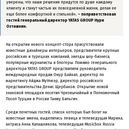
уверены, что наши решения придутся по душе каждому
клиенту и станут частью их повседневной жизни, делая ее
еще более комфортной и стильной»,
– поприветствовал
гостей генеральный директор YATAS GROUP Нури
Озташкин.
На открытии нового концепт-стора присутствовали
известные дизайнеры интерьеров, представители крупных
российских и турецких компаний, звезды шоу-бизнеса,
популярные журналисты и блогеры. Помимо генерального
директора YATAS GROUP представляли руководитель
международных продаж Онур Байкал, директор по
маркетингу Айджа Мутлюэр, директор российского
представительства Денис Щербаков. Открытие новой
знаковой площадки посетил Чрезвычайный и Полномочный
Посол Турции в России Танжу Бильгич.
Среди почетных гостей, список которых был богат на
известные имена, выделялись певица и телеведущая Марика,
актриса Анна Калашникова, телеведущая Musicbox Russia