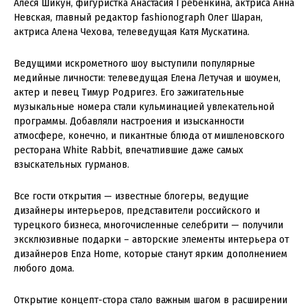
Алеся Шикун, фигуристка Анастасия Гребенкина, актриса Анна
Невская, главный редактор fashionograph Олег Шаран,
актриса Алена Чехова, телеведущая Катя Мускатина.
Ведущими искрометного шоу выступили популярные
медийные личности: телеведущая Елена Летучая и шоумен,
актер и певец Тимур Родригез. Его зажигательные
музыкальные номера стали кульминацией увлекательной
программы. Добавляли настроения и изысканности
атмосфере, конечно, и пикантные блюда от мишленовского
ресторана White Rabbit, впечатлившие даже самых
взыскательных гурманов.
Все гости открытия — известные блогеры, ведущие
дизайнеры интерьеров, представители российского и
турецкого бизнеса, многочисленные селебрити — получили
эксклюзивные подарки – авторские элементы интерьера от
дизайнеров Enza Home, которые станут ярким дополнением
любого дома.
Открытие концепт-стора стало важным шагом в расширении