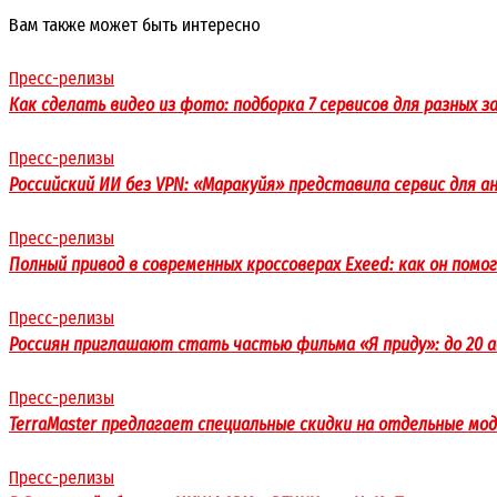
Вам также может быть интересно
Пресс-релизы
Как сделать видео из фото: подборка 7 сервисов для разных з
Пресс-релизы
Российский ИИ без VPN: «Маракуйя» представила сервис для 
Пресс-релизы
Полный привод в современных кроссоверах Exeed: как он помо
Пресс-релизы
Россиян приглашают стать частью фильма «Я приду»: до 20
Пресс-релизы
TerraMaster предлагает специальные скидки на отдельные мод
Пресс-релизы