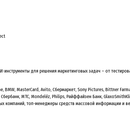
ect
ИИ-инструменты для решения маркетинговых задач – от тестиров
MW, MasterCard, Avito, Сбермаркет, Sony Pictures, Bittner Farma,
, Сбербанк, МТС, Mondelēz, Philips, Райффайзен Банк, GlaxoSmithKl
нных компаний, топ-менеджеры средств массовой информации и ве