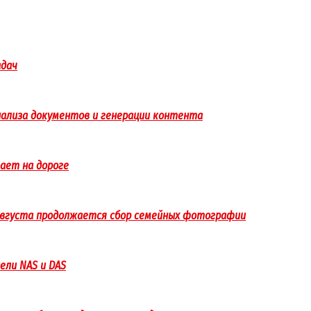
адач
анализа документов и генерации контента
гает на дороге
 августа продолжается сбор семейных фотографии
ели NAS и DAS