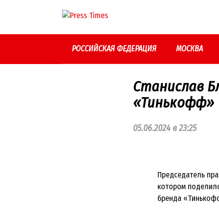
Перейти
к
контенту
РОССИЙСКАЯ ФЕДЕРАЦИЯ
МОСКВА
Станислав Б
«Тинькофф»
05.06.2024 в 23:25
Председатель пра
котором поделилс
бренда «Тинькофф