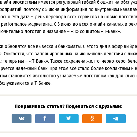
онлайн-экосистемы имеется регулярный гибкий бюджет на обслуж
роприятий, поэтому с 5 июня информация по внутренним канала
сно. Эта дата – день перевода всех сервисов на новые логотипы
performance-маркетинга. С 5 июня во всех онлайн-каналах и ре
лючительно логотип и название – «Т» со щитом «Т-Банк».
и обновятся все вывески и банкоматы. С этого дня в эфир выйде
. Считается, что запланированных на июнь-июль действий с лих
: теперь мы – «Т-Банк». Также сохранена желто-черно-серо-бел
руется надежный банк. При этом всё стало более компактным и 
ом становится абсолютно узнаваемым логотипом как для клиенто
бслуживаются в Т-Банке.
Понравилась статья? Поделиться с друзьями: