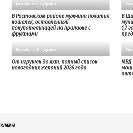
Российская Федерация
Рос
В Ростовском районе мужчина похитил
В Ша
кошелек, оставленный
муни
покупательницей на прилавке с
1,7 
фруктами
пре
Российская Федерация
Рос
От игрушек до яхт: полный список
МВД 
новогодних желаний 2026 года
моше
авт
ЕКЛАМЫ