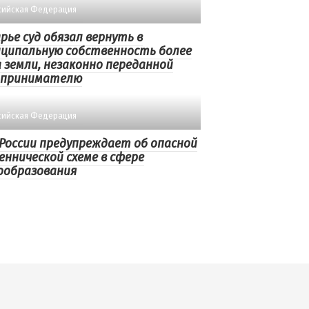
сийская Федерация
рье суд обязал вернуть в
ципальную собственность более
га земли, незаконно переданной
дпринимателю
сийская Федерация
России предупреждает об опасной
ннической схеме в сфере
ообразования