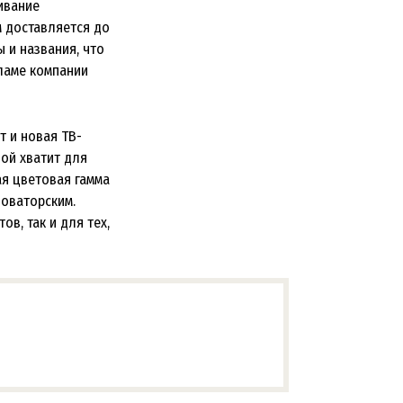
ивание
м доставляется до
 и названия, что
кламе компании
т и новая ТВ-
вой хватит для
ая цветовая гамма
новаторским.
в, так и для тех,