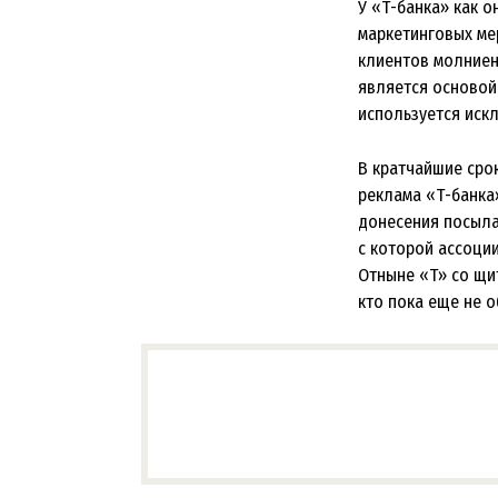
У «Т-банка» как 
маркетинговых ме
клиентов молниено
является основой 
используется иск
В кратчайшие срок
реклама «Т-банка»
донесения посыла
с которой ассоции
Отныне «Т» со щит
кто пока еще не о