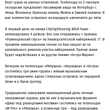
борт судна на разных остановках. Теплоходы за 2-часовую
экскурсию предлагают пассажирам виды на Петербург с
Невы, Фонтанки, Крюкова канала, Мойки и Зимней канавки. В
мае количество остановок на маршруте увеличится до пяти.
В первый день на линии CitySightseeing NEVA было
запланировано 9 рейсов. Все они отправились с причала
«Румянцевский спуск» на Университетской набережной, 17. В
прошлом навигационном сезоне он был закрыт из-за
капитального ремонта участка набережной. Причал также
будет задействован и на других линиях «Астра Марин».
Вечером на теплоходах «Ряпушка», «Корюшка» и «Астра»
состоялись три ужин-круиза с живым музыкальным
сопровождением: вдоль Северных островов, по парадной
Неве и к Лахта-Центру.
Традиционно завершили навигационный день ночные
панорамные круизы: два из них в музыкальном формате
«Джаз под разводными мостами» состоялись на теплоходах
«М 194» и «Ряпушка», а остальные три – под разводными