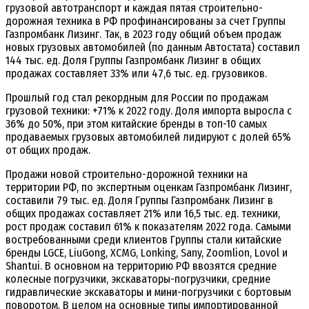
грузовой автотранспорт и каждая пятая строительно-
дорожная техника в РФ профинансированы за счет Группы
Газпромбанк Лизинг. Так, в 2023 году общий объем продаж
новых грузовых автомобилей (по данным Автостата) составил
144 тыс. ед. Доля Группы Газпромбанк Лизинг в общих
продажах составляет 33% или 47,6 тыс. ед. грузовиков.
Прошлый год стал рекордным для России по продажам
грузовой техники: +71% к 2022 году. Доля импорта выросла с
36% до 50%, при этом китайские бренды в топ-10 самых
продаваемых грузовых автомобилей лидируют с долей 65%
от общих продаж.
Продажи новой строительно-дорожной техники на
территории РФ, по экспертным оценкам Газпромбанк Лизинг,
составили 79 тыс. ед. Доля Группы Газпромбанк Лизинг в
общих продажах составляет 21% или 16,5 тыс. ед. техники,
рост продаж составил 61% к показателям 2022 года. Самыми
востребованными среди клиентов Группы стали китайские
бренды LGCE, LiuGong, XCMG, Lonking, Sany, Zoomlion, Lovol и
Shantui. В основном на территорию РФ ввозятся средние
колесные погрузчики, экскаваторы-погрузчики, средние
гидравлические экскаваторы и мини-погрузчики с бортовым
поворотом. В целом на основные типы импортированной