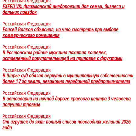
Российская Федерация
EXEED VX: флагманский внедорожник для семьи, бизнеса и
дальних поездок
Российская Федерация
Елисей Волков объяснил, на что смотреть при выборе
коммерческого помещения
Российская Федерация
В Ростовском районе мужчина похитил кошелек,
оставленный покупательницей на прилавке с фруктами
Российская Федерация
В Шарье суд обязал вернуть в муниципальную собственность
более 1,7 га земли, незаконно переданной предпринимателю
Российская Федерация
В автоаварии на ночной дороге краевого центра 3 человека
получили травмы
Российская Федерация
От игрушек до яхт: полный список новогодних желаний 2026
года