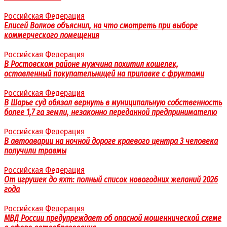
Российская Федерация
Елисей Волков объяснил, на что смотреть при выборе
коммерческого помещения
Российская Федерация
В Ростовском районе мужчина похитил кошелек,
оставленный покупательницей на прилавке с фруктами
Российская Федерация
В Шарье суд обязал вернуть в муниципальную собственность
более 1,7 га земли, незаконно переданной предпринимателю
Российская Федерация
В автоаварии на ночной дороге краевого центра 3 человека
получили травмы
Российская Федерация
От игрушек до яхт: полный список новогодних желаний 2026
года
Российская Федерация
МВД России предупреждает об опасной мошеннической схеме