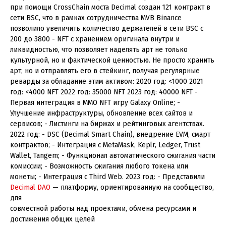
при помощи CrossChain моста Decimal создан 121 контракт в
сети BSC, что в рамках сотрудничества MVB Binance
позволило увеличить количество держателей в сети BSC с
200 до 3800 - NFT с хранением оригинала внутри и
ликвидностью, что позволяет наделять арт не только
культурной, но и фактической ценностью. Не просто хранить
арт, но и отправлять его в стейкинг, получая регулярные
реварды за обладание этим активом: 2020 год: <1000 2021
год: <4000 NFT 2022 год: 35000 NFT 2023 год: 40000 NFT -
Первая интеграция в MMO NFT игру Galaxy Online; -
Улучшение инфраструктуры, обновление всех сайтов и
сервисов; - Листинги на биржах и рейтинговых агентствах.
2022 год: - DSC (Decimal Smart Chain), внедрение EVM, смарт
контрактов; - Интеграция с MetaMask, Keplr, Ledger, Trust
Wallet, Tangem; - Функционал автоматического сжигания части
комиссии; - Возможность сжигания любого токена или
монеты; - Интеграция с Third Web. 2023 год: - Представили
Decimal DAO
— платформу, ориентированную на сообщество,
для
совместной работы над проектами, обмена ресурсами и
достижения общих целей