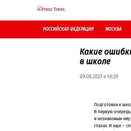
Перейти
к
контенту
РОССИЙСКАЯ ФЕДЕРАЦИЯ
МОСКВА
Какие ошибк
в школе
09.08.2023 в 18:28
Подготовка к шко
В первую очередь,
и незнакомым ему
глазах. И еще – с