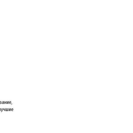
й
зание,
лучшие