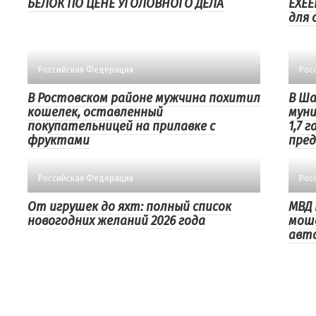
БЕЛОК ПО ЦЕНЕ УГОЛОВНОГО ДЕЛА
EXEE
для 
Российская Федерация
Рос
В Ростовском районе мужчина похитил
В Ша
кошелек, оставленный
муни
покупательницей на прилавке с
1,7 
фруктами
пре
Российская Федерация
Рос
От игрушек до яхт: полный список
МВД 
новогодних желаний 2026 года
моше
авт