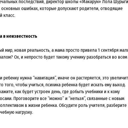
ечальных последствий, директор школы «Макарун» Лола Шурыг
и основных ошибках, которые допускают родители, отводящие
й класс.
а в неизвестность
й мир, новая реальность, а мама просто привела 1 сентября ма
алом? Ох, и непросто будет такому ученику разобраться во всем
 и ребенку нужна “навигация”, иначе он растеряется, это увеличит
то того, чтобы учиться, психика ребенка будет искать ему выход.
ажите, как будет устроен день, где добыть учебники и к кому
осами. Проговорите все “можно” и “нельзя”, связанные с новым
оллективом в жизни ребенка. Обсудите роль учителя, разберите
чебную нагрузку.