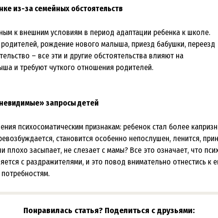
нке из-за семейных обстоятельств
ным к внешним условиям в период адаптации ребенка к школе.
д родителей, рождение нового малыша, приезд бабушки, переезд
тельство – все эти и другие обстоятельства влияют на
ыша и требуют чуткого отношения родителей.
«невидимые» запросы детей
чения психосоматическим признакам: ребенок стал более капризн
ревозбуждается, становится особенно непослушен, ленится, при
и плохо засыпает, не слезает с мамы? Все это означает, что пси
яется с раздражителями, и это повод внимательно отнестись к е
 потребностям.
Понравилась статья? Поделиться с друзьями: