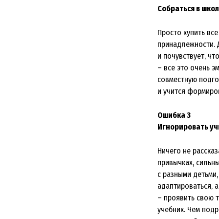
Собраться в школ
Просто купить вс
принадлежности. 
и почувствует, чт
– все это очень 
совместную подго
и учится формиро
Ошибка 3
Игнорировать уч
Ничего не рассказ
привычках, сильны
с разными детьми
адаптироваться, 
– проявить свою т
учебник. Чем подр