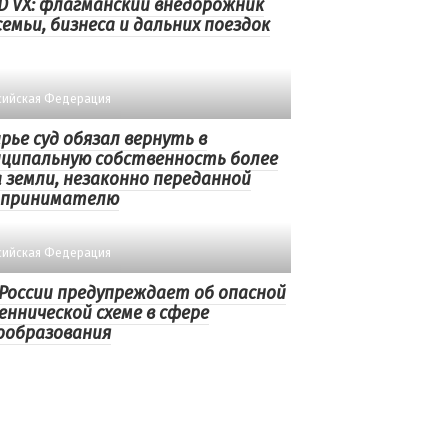
D VX: флагманский внедорожник
семьи, бизнеса и дальних поездок
сийская Федерация
рье суд обязал вернуть в
ципальную собственность более
га земли, незаконно переданной
дпринимателю
сийская Федерация
России предупреждает об опасной
ннической схеме в сфере
ообразования