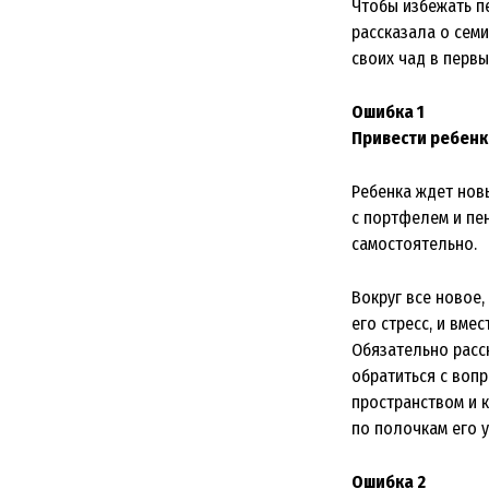
Чтобы избежать п
рассказала о сем
своих чад в первы
Ошибка 1
Привести ребенк
Ребенка ждет новы
с портфелем и пен
самостоятельно.
Вокруг все новое,
его стресс, и вмес
Обязательно расск
обратиться с вопр
пространством и к
по полочкам его у
Ошибка 2