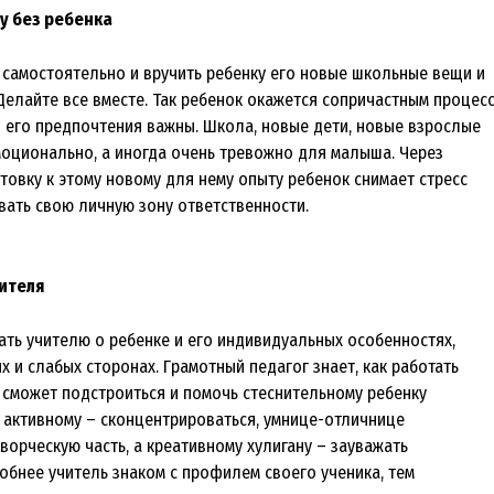
у без ребенка
е самостоятельно и вручить ребенку его новые школьные вещи и
Делайте все вместе. Так ребенок окажется сопричастным процес
о его предпочтения важны. Школа, новые дети, новые взрослые
эмоционально, а иногда очень тревожно для малыша. Через
товку к этому новому для нему опыту ребенок снимает стресс
вать свою личную зону ответственности.
ителя
ать учителю о ребенке и его индивидуальных особенностях,
х и слабых сторонах. Грамотный педагог знает, как работать
, сможет подстроиться и помочь стеснительному ребенку
а активному – сконцентрироваться, умнице-отличнице
ворческую часть, а креативному хулигану – зауважать
обнее учитель знаком с профилем своего ученика, тем