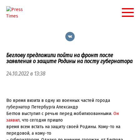
Перейти
к
контенту
Беглову предложили пойти на фронт после
заявления о защите Родины на посту губернатора
24.10.2022 в 13:38
Во время визита в одну из военных частей города
губернатор Петербурга Александр
Беглов выступил с речью перед мобилизованными.
Он
заявил
, что сегодня пришло
время всем встать на защиту своей Родины. Кому-то на
передовой, а кому-то
– губернатором. Однако по мнению горожан, от Беглова