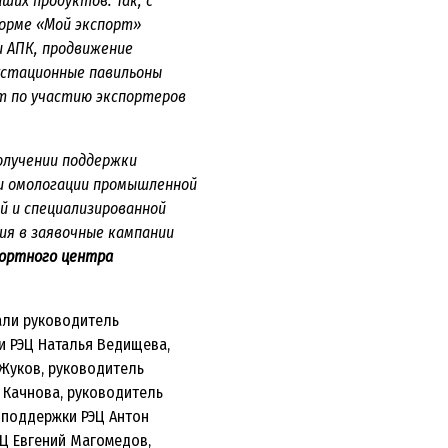
ших продуктов. Так, с
орме «Мой экспорт»
 АПК, продвижение
устационные павильоны
ат по участию экспортеров
олучении поддержки
и омологации промышленной
й и специализированной
ия в заявочные кампании
портного центра
али руководитель
 РЭЦ Наталья Ведищева,
Жуков, руководитель
 Качнова, руководитель
 поддержки РЭЦ Антон
ЭЦ Евгений Магомедов,