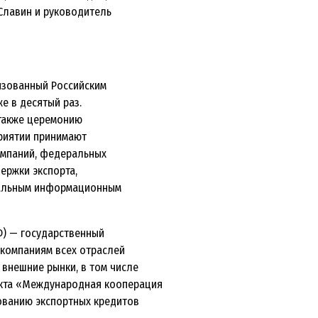
Славин и руководитель
изованный Российским
е в десятый раз.
 также церемонию
приятии принимают
омпаний, федеральных
ержки экспорта,
ральным информационным
РФ) — государственный
 компаниям всех отраслей
внешние рынки, в том числе
екта «Международная кооперация
хованию экспортных кредитов