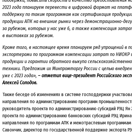
поддержки, повысить скорость и качество предоставления на
2023 года планируем перевести в цифровой формат на платф
поддержку по таким программам как сертификация продукции
продукции АПК на внешние рынки через демонстрационно-дег
за рубежом, которых у нас уже 6, а также компенсация затр
в выставках за рубежом.
Кроме того, в настоящее время планируем ряд упрощений в п
экспортерами по программам компенсации затрат по НИОКР 
продукции и гарантии обратного выкупа сельскохозяйственно
техники. Предложим их Минпромторгу России с целью внедрен
уже с 2023 года»,
– отметил вице-президент Российского экс
Алексей Солодов.
Также беседе об изменениях в системе господдержки участвов
направления по администрированию программ промышленности
руководитель проекта по администрированию субсидий РЭЦ Ян 
проекта по администрированию банковских субсидий РЭЦ Ирина
направления по программам АПК и межотраслевым программам
Савончик, директор по государственной поддержке экспорта Р