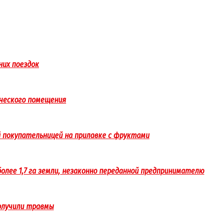
них поездок
рческого помещения
 покупательницей на прилавке с фруктами
олее 1,7 га земли, незаконно переданной предпринимателю
получили травмы