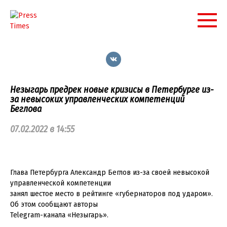
Перейти
к
контенту
Незыгарь предрек новые кризисы в Петербурге из-
за невысоких управленческих компетенций
Беглова
07.02.2022 в 14:55
Глава Петербурга Александр Беглов из-за своей невысокой
управленческой компетенции
занял шестое место в рейтинге «губернаторов под ударом».
Об этом сообщают авторы
Telegram-канала «Незыгарь».