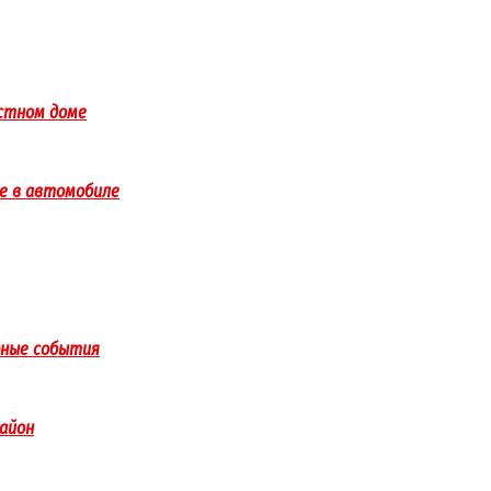
астном доме
е в автомобиле
рные события
айон