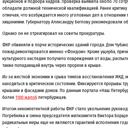
аукционов и подбора кадров. Проверка выявила около 70 сотр
обладали должной технической квалификацией. Ранее критику
отмечая, что возбуждается много уголовных дел в отношении 
хищениями. Губернатору Александру Беглову рекомендовали об
Однако он не отреагировал на советы прокуратуры.
ФКР обвиняли в порче исторических зданий города. Дом Чубак
пожар,ремонтировался именно «Фондом». Кроме ущерба, прич
культурного наследия получило повреждения от воды, распыля
также попадающей внутрь через прорехи в крыше.
Из-за жесткой экономии и срыва темпов восстановления МКД,
находиться в критическом состоянии. Фиксируются прорывы тр
крышами и фасадами домов. По данным портала «Наш Петербур
более
1100 жалоб
петербуржцев.
Итогом некомпетентной работы ФКР стало увольнение руково
Погребняка и смена председателя жилкомитета Виктора Борще
радикальные меры еще не являются гарантией исполнения год