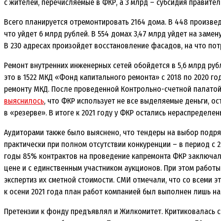
с жителей, перечисляемые в ФКР, а 3 млрд – субсидия правител
Всего планируется отремонтировать 2164 дома. В 448 произвед
что уйдет 6 млрд рублей. В 554 домах 3,47 млрд уйдет на замен
В 230 адресах произойдет восстановление фасадов, на что пот
Ремонт внутренних инженерных сетей обойдется в 5,6 млрд руб
это в 1522 МКД «Фонд капитального ремонта» с 2018 по 2020 г
ремонту МКД. После проведенной Контрольно-счетной палатой 
выяснилось
, что ФКР использует не все выделяемые деньги, ос
в «резерве». В итоге к 2021 году у ФКР остались нераспределены
Аудиторами также было выяснено, что тендеры на выбор подр
практически при полном отсутствии конкуренции – в период с 2
годы 85% контрактов на проведение капремонта ФКР заключал
цене и с единственным участником аукционов. При этом работ
экспертиз их сметной стоимости. СМИ отмечали, что со всеми 
к осени 2021 года план работ компанией был выполнен лишь на
Претензии к фонду предъявлял и Жилкомитет. Критиковалась 