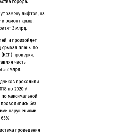
ьства города.
ут замену лифтов, на
у и ремонт крыш.
ратят 3 млрд.
лей, и произойдет
од срывал планы по
(КСП) проверки,
тавляя часть
 5,2 млрд.
ядчиков проходили
018 по 2020-й
 по максимальной
ы проводились без
этими нарушениями
 65%.
система проведения