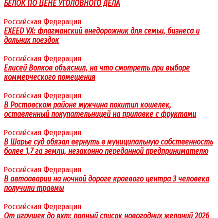
БЕЛОК ПО ЦЕНЕ УГОЛОВНОГО ДЕЛА
Российская Федерация
EXEED VX: флагманский внедорожник для семьи, бизнеса и
дальних поездок
Российская Федерация
Елисей Волков объяснил, на что смотреть при выборе
коммерческого помещения
Российская Федерация
В Ростовском районе мужчина похитил кошелек,
оставленный покупательницей на прилавке с фруктами
Российская Федерация
В Шарье суд обязал вернуть в муниципальную собственность
более 1,7 га земли, незаконно переданной предпринимателю
Российская Федерация
В автоаварии на ночной дороге краевого центра 3 человека
получили травмы
Российская Федерация
От игрушек до яхт: полный список новогодних желаний 2026