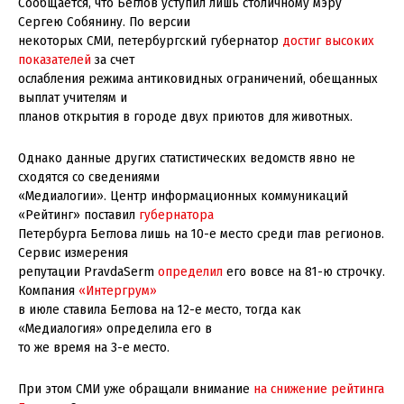
Сообщается, что Беглов уступил лишь столичному мэру
Сергею Собянину. По версии
некоторых СМИ, петербургский губернатор
достиг высоких
показателей
за счет
ослабления режима антиковидных ограничений, обещанных
выплат учителям и
планов открытия в городе двух приютов для животных.
Однако данные других статистических ведомств явно не
сходятся со сведениями
«Медиалогии». Центр информационных коммуникаций
«Рейтинг» поставил
губернатора
Петербурга Беглова лишь на 10-е место среди глав регионов.
Сервис измерения
репутации PravdaSerm
определил
его вовсе на 81-ю строчку.
Компания
«Интергрум»
в июле ставила Беглова на 12-е место, тогда как
«Медиалогия» определила его в
то же время на 3-е место.
При этом СМИ уже обращали внимание
на снижение рейтинга