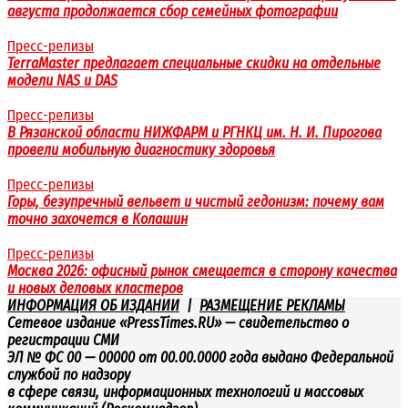
августа продолжается сбор семейных фотографии
Пресс-релизы
TerraMaster предлагает специальные скидки на отдельные
модели NAS и DAS
Пресс-релизы
В Рязанской области НИЖФАРМ и РГНКЦ им. Н. И. Пирогова
провели мобильную диагностику здоровья
Пресс-релизы
Горы, безупречный вельвет и чистый гедонизм: почему вам
точно захочется в Колашин
Пресс-релизы
Москва 2026: офисный рынок смещается в сторону качества
и новых деловых кластеров
ИНФОРМАЦИЯ ОБ ИЗДАНИИ
|
РАЗМЕЩЕНИЕ РЕКЛАМЫ
Сетевое издание «PressTimes.RU» — свидетельство о
регистрации СМИ
ЭЛ № ФС 00 — 00000 от 00.00.0000 года выдано Федеральной
службой по надзору
в сфере связи, информационных технологий и массовых