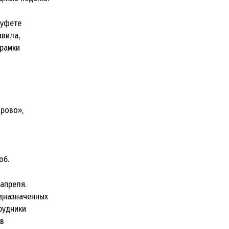
буфете
авила,
 рамки
рово»,
об.
апреля.
едназначенных
рудники
в