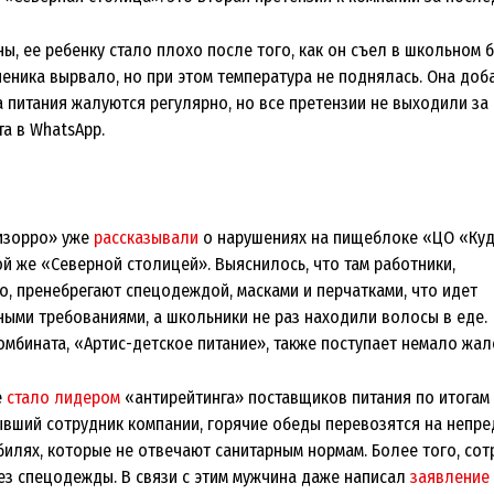
ы, ее ребенку стало плохо после того, как он съел в школьном 
Ученика вырвало, но при этом температура не поднялась. Она доб
 питания жалуются регулярно, но все претензии не выходили за
а в WhatsApp.
изорро» уже
рассказывали
о нарушениях на пищеблоке «ЦО «Куд
й же «Северной столицей». Выяснилось, что там работники,
, пренебрегают спецодеждой, масками и перчатками, что идет
ными требованиями, а школьники не раз находили волосы в еде.
омбината, «Артис-детское питание», также поступает немало жал
е
стало лидером
«антирейтинга» поставщиков питания по итогам 
ывший сотрудник компании, горячие обеды перевозятся на непр
билях, которые не отвечают санитарным нормам. Более того, сот
ез спецодежды. В связи с этим мужчина даже написал
заявление