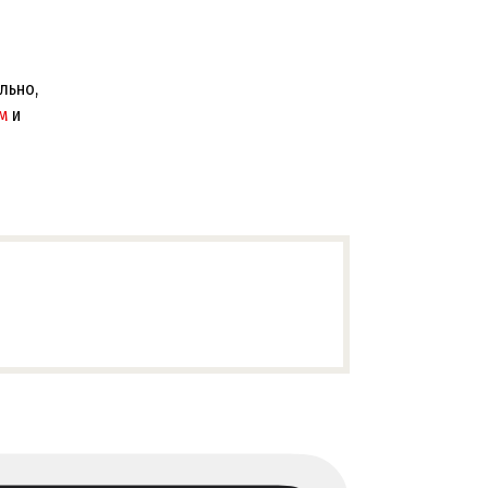
льно,
м
и