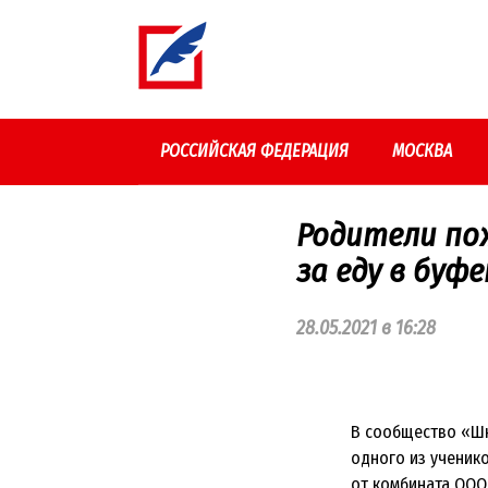
Перейти
к
контенту
РОССИЙСКАЯ ФЕДЕРАЦИЯ
МОСКВА
Родители по
за еду в буф
28.05.2021 в 16:28
В сообщество «Шк
одного из ученик
от комбината ООО