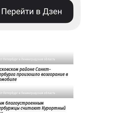
кт-Петербург и Ленинградская область
сковском районе Санкт-
рбурга произошло возгорание в
омобиле
кт-Петербург и Ленинградская область
ым благоустроенным
ербуржцы считают Курортный