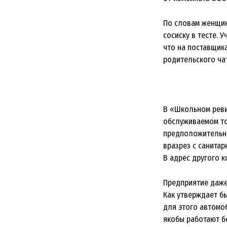
По словам женщин
сосиску в тесте. 
что на поставщика
родительского чат
В «Школьном рев
обслуживаемом то
предположительно
вразрез с санитар
В адрес другого к
Предприятие даж
Как утверждает б
для этого автомо
якобы работают б